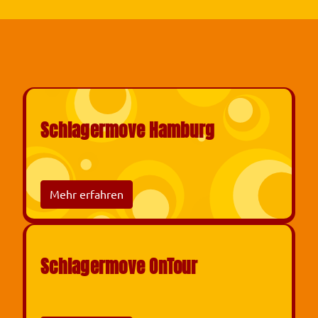
Schlagermove Hamburg
Mehr erfahren
Schlagermove OnTour