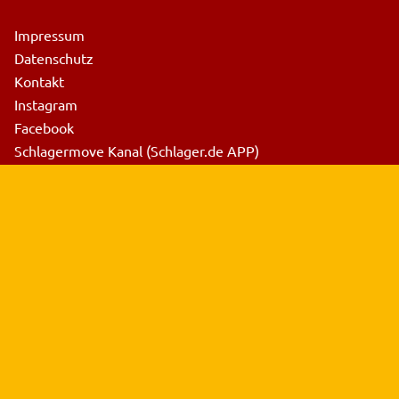
Impressum
Datenschutz
Kontakt
Instagram
Facebook
Schlagermove Kanal (Schlager.de APP)
Pressebereich
Schlagermove Hamburg
Trucks & Tickets
Schlagermove Truck-Party Heiligengeistfeld
Exklusive Move-Partys
Auf einen Blick
Anreise & Hotel
Müller-Touristik Partyzug Infos
Sponsoren & Partner