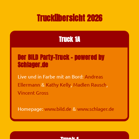
Truckübersicht 2026
Truck 1A
Der BILD Party-Truck – powered by
Schlager.de
Live und in Farbe mit an Bord:
Andreas
Ellermann
&
Kathy Kelly
,
Madlen Rausch
,
Vincent Gross
Homepage:
www.bild.de
&
www.schlager.de