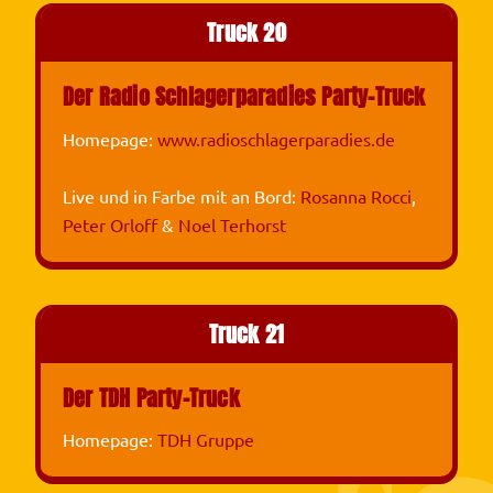
Truck 20
Der Radio Schlagerparadies Party-Truck
Homepage:
www.radioschlagerparadies.de
Live und in Farbe mit an Bord:
Rosanna Rocci
,
Peter Orloff
&
Noel Terhorst
Truck 21
Der TDH Party-Truck
Homepage:
TDH Gruppe