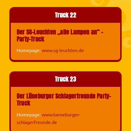
Truck 22
Der SG-Leuchten „alle Lampen an“ -
Party-Truck
Homepage:
www.sg-leuchten.de
Truck 23
Der Lüneburger Schlagerfreunde Party-
Truck
Homepage:
www.lueneburger-
schlagerfreunde.de