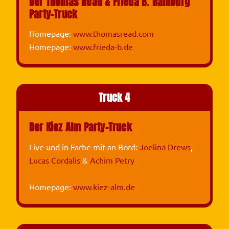
Der Thomas Read & Frieda B. Hamburg
Party-Truck
Homepage:
www.thomasread.com
Homepage:
www.frieda-b.de
Truck 4
Der Kiez Alm Party-Truck
Live und in Farbe mit an Bord:
Joelina Drews
,
Lucas Cordalis
&
Achim Petry
Homepage:
www.kiez-alm.de