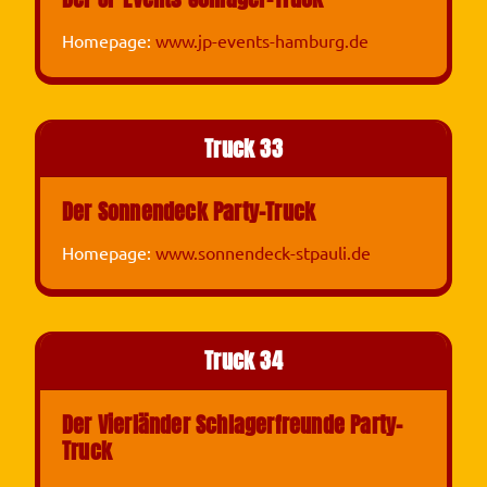
Homepage:
www.jp-events-hamburg.de
Truck 33
Der Sonnendeck Party-Truck
Homepage:
www.sonnendeck-stpauli.de
Truck 34
Der Vierländer Schlagerfreunde Party-
Truck