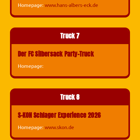
Homepage:
www.hans-albers-eck.de
Truck 7
Der FC Silbersack Party-Truck
Homepage:
Truck 8
S-KON Schlager Experience 2026
Homepage:
www.skon.de