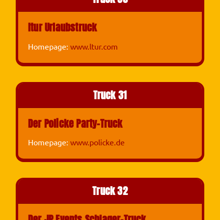
ltur Urlaubstruck
Homepage:
www.ltur.com
Truck 31
Der Policke Party-Truck
Homepage:
www.policke.de
Truck 32
Der JP Events Schlager-Truck