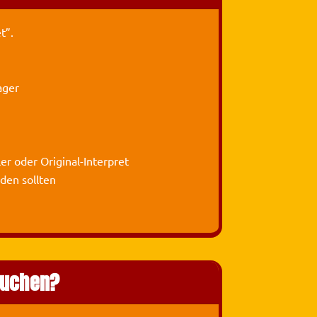
t”.
ager
r oder Original-Interpret
den sollten
buchen?