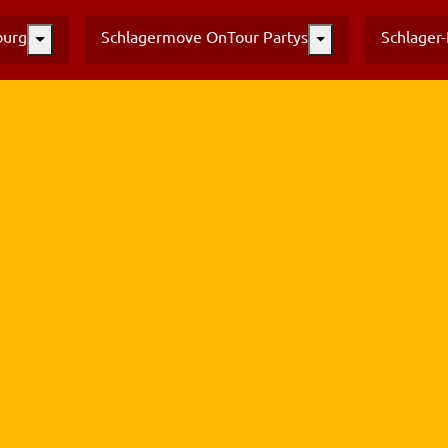
burg
Schlagermove OnTour Partys
Schlager