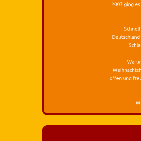
2007 ging es 
Schnell
Deutschland 
Schla
Warum
Weihnachts
f
offen und fre
Wi