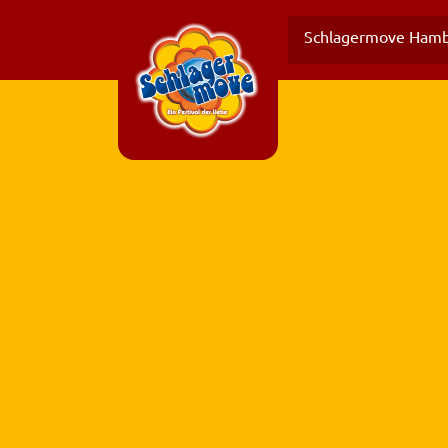
Willkommen
Schlagermove Ham