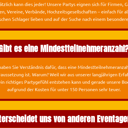
tzlich kann dies jeder! Un
sere Partys eignen sich für Firmen, 
en, Vereine, Verbände, Hochzeitsgesellschaften – einfach für a
schen Schlager lieben und auf der Suche nach einem besondere
Gibt es eine Mindestteilnehmeranzahl
 haben Sie Verständnis dafür, dass eine Mindestteilnehmeranza
aussetzung ist. Warum? Weil wir aus unserer langjährigen Erfa
ein richtiges Partygefühl entstehen kann und gerade unsere Bo
aufgrund der Kosten für unter 150 Personen sehr teuer.
terscheidet uns von anderen Eventage