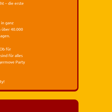
ht – die erste
 in ganz
h über 40.000
lagen.
Ob für
sind für alles
agermove Party
ty!