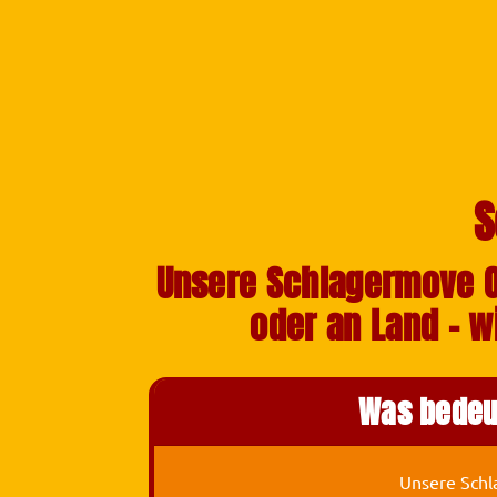
S
Unsere Schlagermove On
oder an Land – w
Was bedeut
Unsere Schl