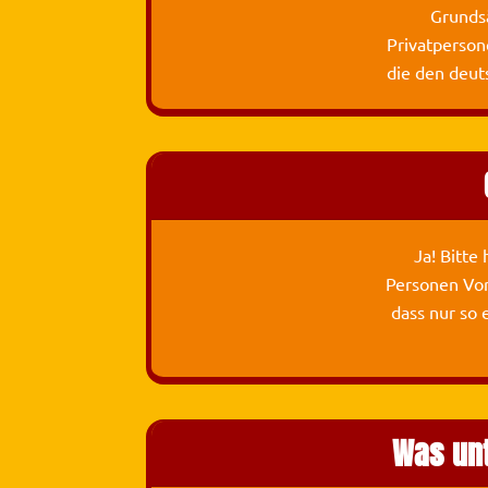
Grundsä
Privatperson
die den deut
Ja! Bitte
Personen Vor
dass nur so 
Was un