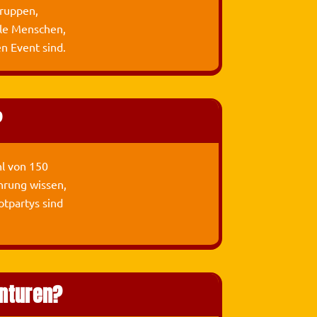
Gruppen,
lle Menschen,
n Event sind.
?
hl von 150
hrung wissen,
otpartys sind
nturen?