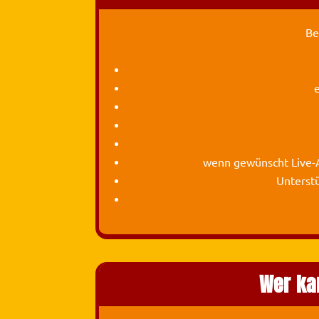
Be
e
wenn gewünscht Live-A
Unterst
Wer ka