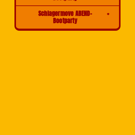
Schlagermove ABEND-
Bootparty