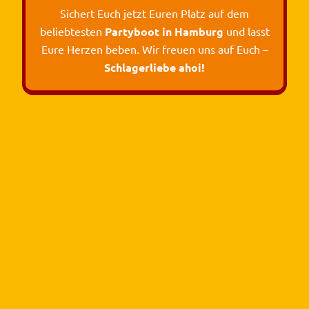
Sichert Euch jetzt Euren Platz auf dem
beliebtesten
Partyboot in Hamburg
und lasst
Eure Herzen beben. Wir freuen uns auf Euch –
Schlagerliebe ahoi!